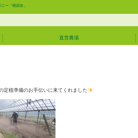
パニー「桃源舎」
直営農場
の定植準備のお手伝いに来てくれました