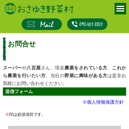
お問合せ
スーパー
や
八百屋
さん、現在
農業をされている方
、
これか
ら農業を行いたい方
、当社の
野菜に興味がある方
は是非お
気軽にお問い合わせください。
送信フォーム
※個人情報保護方針
※
印は必須項目です。